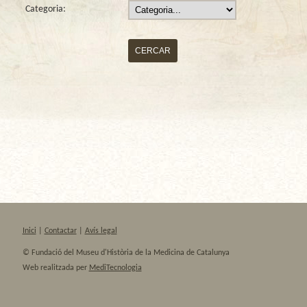
Categoria:
CERCAR
Inici
|
Contactar
|
Avís legal
© Fundació del Museu d'Història de la Medicina de Catalunya
Web realitzada per
MediTecnologia